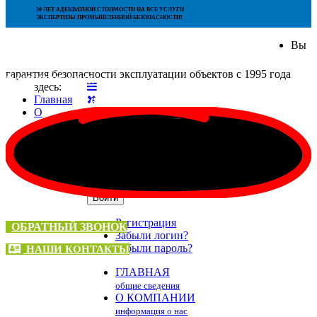
30 ЛЕТ АДЕКВАТНОЙ СТОИМОСТИ НА ВСЕ УСЛУГИ
ЭКСПЕРТИЗЫ ПРОМЫШЛЕННОЙ БЕЗОПАСНОСТИ!
Вы
гарантия безопасности эксплуатации объектов с 1995 года
НАШ ТЕЛЕФОН:
здесь:
Главная
+7 (495) 136-66-04
О
Логин
Пароль
Запомнить меня
Войти
Регистрация
ОБРАТНЫЙ ЗВОНОК
Забыли логин?
Забыли пароль?
НАШИ КОНТАКТЫ
ГЛАВНАЯ
общие сведения
О КОМПАНИИ
информация о нас